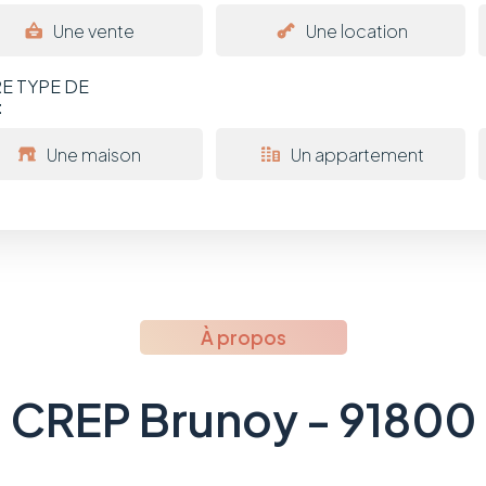
Une vente
Une location
E TYPE DE
:
Une maison
Un appartement
À propos
CREP Brunoy - 91800