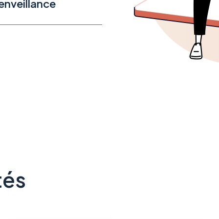
enveillance
tés