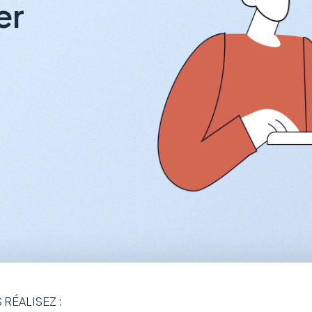
nt-location
 RÉALISEZ :