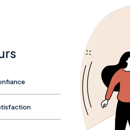
urs
nfiance
tisfaction