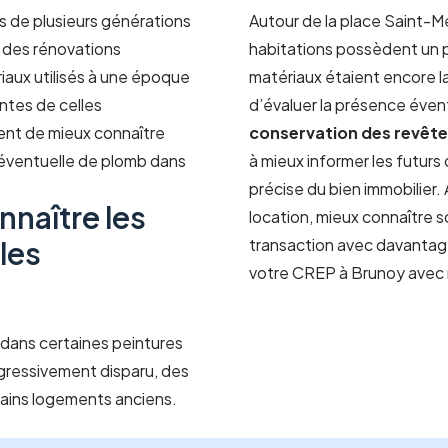
s de plusieurs générations
Autour de la place Saint-Mé
 des rénovations
habitations possèdent un p
iaux utilisés à une époque
matériaux étaient encore l
entes de celles
d’évaluer la présence éven
nt de mieux connaître
conservation des revêt
e éventuelle de plomb dans
à mieux informer les futur
précise du bien immobilier
nnaître les
location, mieux connaître 
les
transaction avec davantag
votre CREP à Brunoy avec 
mb dans certaines peintures
ogressivement disparu, des
ains logements anciens.