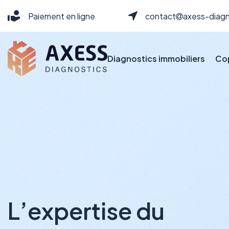
Paiement en ligne
contact
axess-diagn
Diagnostics immobiliers
Co
Respecter vos oblig