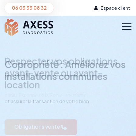
06 03 33 08 32
Espace client
Copropriété : Améliorez vos
installations communes
dans l’Essonne et la Seine-et-Marne.
DTG
DPE Immeuble
PPPT